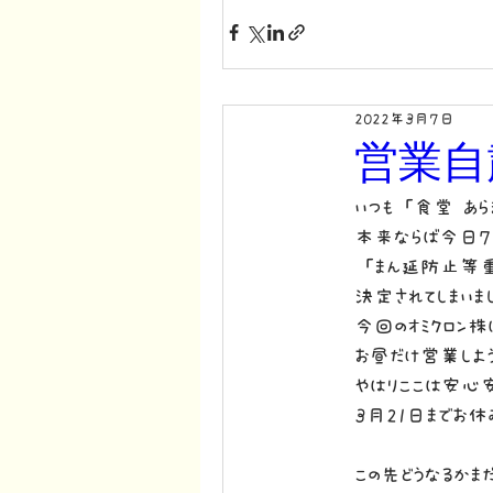
2022年3月7日
営業自
いつも「食堂 あら
本来ならば今日7
「まん延防止等重
決定されてしまいま
今回のオミクロン株
お昼だけ営業しよ
やはりここは安心
3月21日までお休
この先どうなるかま