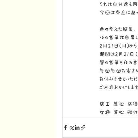
それは自分達も同
今回は身近に迫っ
色々考えた結果、
夜の営業は自粛し
2月21日(月)か
期間は2月21日（
昼の営業も夜の営
毎回毎回お客さん
お休みさせていただ
ご迷惑おかけします
店主 荒松 成徳
女将 荒松 雅代