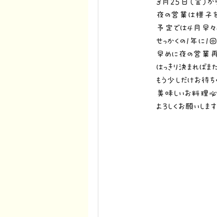
3月25日（金）か
夜の営業は様子を
予定では4月早々
せっかくの1年に1
早めに夜の営業再
はっきり決まればま
もう少しだけお待ち
美味しいお料理必
よろしくお願いします